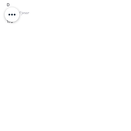
D
kWh/m²/year
170
Kg CO²/m²/year
36
PEB Code
20141008
-
0000251153-01-8
Virtual visit
- START TOUR
Location
Hyde Park, Chaussée de Waterloo, Uccle,